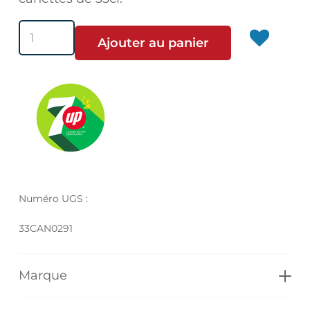
quantité
Ajouter au panier
de
7UP
Cherry
Numéro UGS :
33CAN0291
Marque