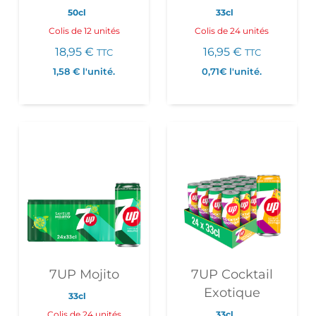
50cl
33cl
Colis de 12 unités
Colis de 24 unités
18,95
€
16,95
€
TTC
TTC
1,58 €
l'unité.
0,71€
l'unité.
7UP Mojito
7UP Cocktail
Exotique
33cl
Colis de 24 unités
33cl