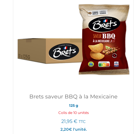
Brets saveur BBQ à la Mexicaine
125 g
Colis de 10 unités
21,95
€
TTC
2,20€
l'unité.