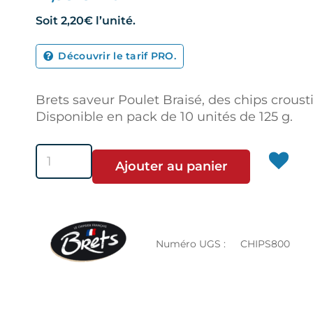
Soit
2,20€
l’unité.
Découvrir le tarif PRO.
Brets saveur Poulet Braisé, des chips croust
Disponible en pack de 10 unités de 125 g.
quantité
Ajouter au panier
de
Brets
saveur
Poulet
Braisé
Numéro UGS :
CHIPS800