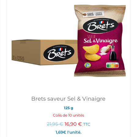
Brets saveur Sel & Vinaigre
125 g
Colis de 10 unités
Le
Le
21,95
€
16,90
€
TTC
prix
prix
1,69€
l'unité.
initial
actuel