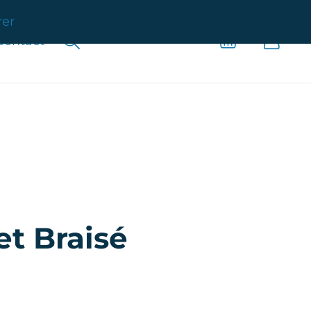
rer
Contact
et Braisé