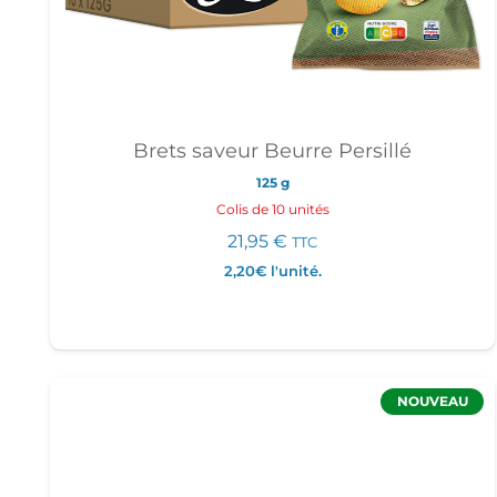
Brets saveur Beurre Persillé
125 g
Colis de 10 unités
21,95
€
TTC
2,20€
l'unité.
NOUVEAU