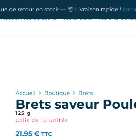
lue de retour en stock — 📦 Livraison rapide !
Igno
Accueil
Nos boissons
Nos snacks
Nos charbons
Accueil
Boutique
Brets
Brets saveur Poul
125 g
Colis de 10 unités
21,95
€
TTC