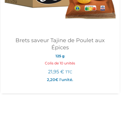
Brets saveur Tajine de Poulet aux
Épices
125 g
Colis de 10 unités
21,95
€
TTC
2,20€
l'unité.