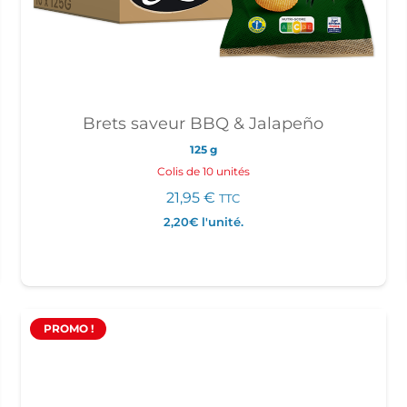
Brets saveur BBQ & Jalapeño
125 g
Colis de 10 unités
21,95
€
TTC
2,20€
l'unité.
PROMO !