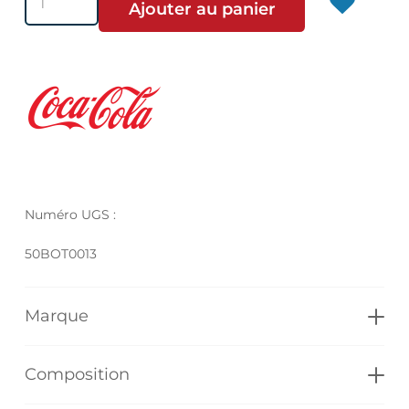
Ajouter au panier
de
Coca-
Cola
Goût
Original
Numéro UGS :
50BOT0013
Marque
Composition