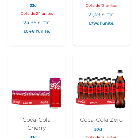
33cl
Colis de 12 unités
Colis de 24 unités
21,49
€
TTC
24,95
€
TTC
1,79€
l'unité.
1,04€
l'unité.
Coca-Cola
Coca-Cola Zero
Cherry
50cl
33cl
Colis de 12 unités