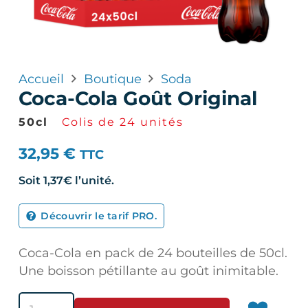
Accueil
Boutique
Soda
Coca-Cola Goût Original
50cl
Colis de 24 unités
32,95
€
TTC
Soit
1,37€
l’unité.
Découvrir le tarif PRO.
Coca-Cola en pack de 24 bouteilles de 50cl.
Une boisson pétillante au goût inimitable.
quantité