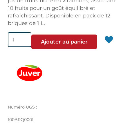
jus de fruits riche en vitamines, associant
10 fruits pour un goût équilibré et
rafraîchissant. Disponible en pack de 12
briques de 1 L.
quantité
Ajouter au panier
de
Juver
Disfruta
10
Fruits
+
10
Vitamins
Numéro UGS :
100BRQ0001