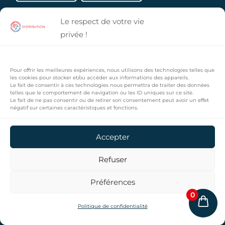
Le respect de votre vie
privée !
VOTRE BOUTIQUE IDF DISTRIBUTION
Retrouvez les meilleurs références de boissons
Pour offrir les meilleures expériences, nous utilisons des technologies telles que
dans votre boutique en ligne IDF Distribution !
les cookies pour stocker et/ou accéder aux informations des appareils.
Le fait de consentir à ces technologies nous permettra de traiter des données
Commandez et dégustez en un clic une large
telles que le comportement de navigation ou les ID uniques sur ce site.
Le fait de ne pas consentir ou de retirer son consentement peut avoir un effet
gamme de produits :
Red Bull, Capri-Sun, Dada,
négatif sur certaines caractéristiques et fonctions.
Freez, Oasis, Caraïbos , Fanta, Coca-Cola…
Accepter
© IDF Distribution – Tous droits réservés – 2023
Refuser
Préférences
0
Politique de confidentialité