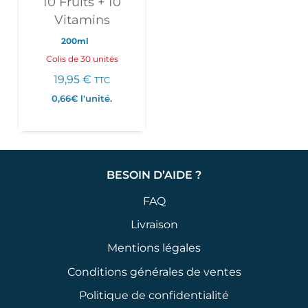
10 Fruits + 10
Vitamins
200ml
Colis de 30 unités
19,95
€
TTC
0,66€
l'unité.
BESOIN D’AIDE ?
FAQ
Livraison
Mentions légales
Conditions générales de ventes
Politique de confidentialité