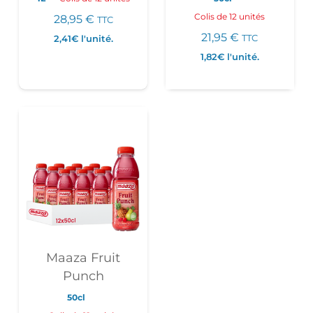
Colis de 12 unités
28,95
€
TTC
21,95
€
2,41€
l'unité.
TTC
1,82€
l'unité.
Maaza Fruit
Punch
50cl