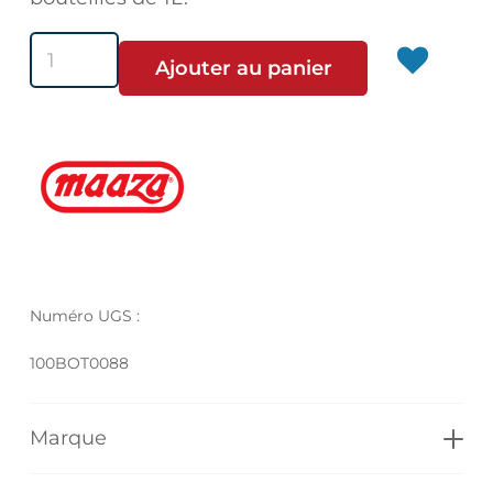
quantité
Ajouter au panier
de
Maaza
Fruit
de
la
passion
Numéro UGS :
100BOT0088
Marque