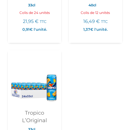
33cl
40cl
Colis de 24 unités
Colis de 12 unités
21,95
€
16,49
€
TTC
TTC
0,91€
l'unité.
1,37€
l'unité.
Tropico
L’Original
33cl