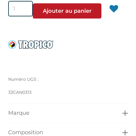
quantité
Ajouter au panier
de
Tropico
Tropical
Numéro UGS :
33CAN0313
Marque
Composition