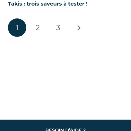
Takis : trois saveurs à tester !
1
2
3
BESOIN D’AIDE ?